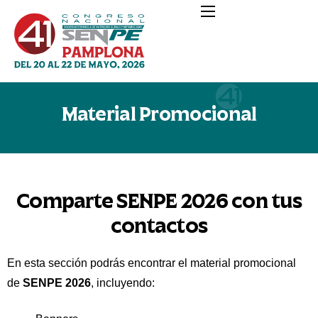
Material Promocional
Congreso
Programa
Becas y Premios
Comparte SENPE 2026 con tus
Comunicaciones
contactos
Exposición y Patrocinio
Inscríbete aquí
En esta sección podrás encontrar el material promocional
de
SENPE 2026
, incluyendo:
Hoteles